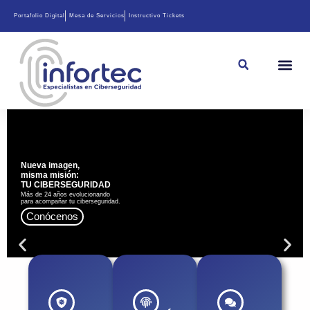
Portafolio Digital
Mesa de Servicios
Instructivo Tickets
Nueva imagen,
misma misión:
TU CIBERSEGURIDAD
Más de 24 años evolucionando
para acompañar tu ciberseguridad.
Conócenos