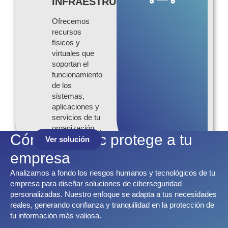
INFRAESTRUCTURA
Ofrecemos
recursos
físicos y
virtuales que
soportan el
funcionamiento
de los
sistemas,
aplicaciones y
servicios de tu
organización…
Cómo Infortec protege a tu
Ver solución
empresa
Analizamos a fondo los riesgos humanos y tecnológicos de tu
empresa para diseñar soluciones de ciberseguridad
personalizadas. Nuestro enfoque se adapta a tus necesidades
reales, generando confianza y tranquilidad en la protección de
tu información más valiosa.