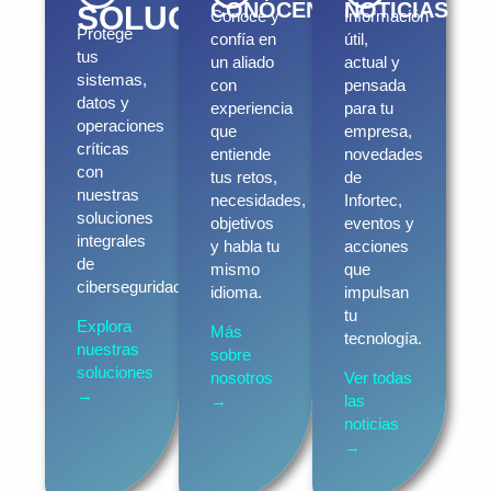
CONÓCENOS
NOTICIAS
SOLUCIONES
Conoce y
Información
Protege
confía en
útil,
tus
un aliado
actual y
sistemas,
con
pensada
datos y
experiencia
para tu
operaciones
que
empresa,
críticas
entiende
novedades
con
tus retos,
de
nuestras
necesidades,
Infortec,
soluciones
objetivos
eventos y
integrales
y habla tu
acciones
de
mismo
que
ciberseguridad.
idioma.
impulsan
tu
Explora
Más
tecnología.
nuestras
sobre
soluciones
nosotros
Ver todas
→
→
las
noticias
→