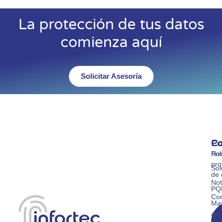
La protección de tus datos
comienza aquí
Solicitar Asesoría
Co
Po
Co
Nos
Pol
pro
Sol
de 
Not
PQ
Con
Ma
am