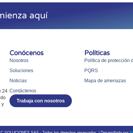
mienza aquí
Conócenos
Políticas
Nosotros
Política de protección 
Soluciones
PQRS
Noticias
Mapa de amenazas
Contáctenos
e 24
ndo
Trabaja con nosotros
 y
 SOLUCIONES SAS - Todos los derechos reservados. | Desarrollado por
P