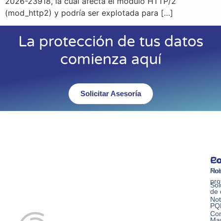
2026-23918, la cual afecta el módulo HTTP/2
(mod_http2) y podría ser explotada para […]
La protección de tus datos
comienza aquí
Solicitar Asesoría
Co
Po
Co
Nos
Pol
pro
Sol
de 
Not
PQ
Con
Ma