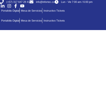
(+57) 317 647 28 41
info@infortec.co
Lun - Vie 7:00 am / 6:00 pm
Portafolio Digital
Mesa de Servicios
Instructivo Tickets
Portafolio Digital
Mesa de Servicios
Instructivo Tickets