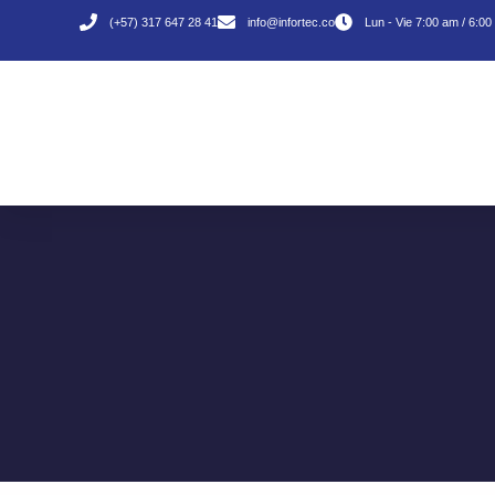
(+57) 317 647 28 41
info@infortec.co
Lun - Vie 7:00 am / 6:0