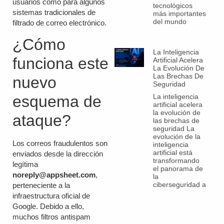
usuarios como para algunos
tecnológicos
sistemas tradicionales de
más importantes
del mundo
filtrado de correo electrónico.
¿Cómo
La Inteligencia
funciona este
Artificial Acelera
La Evolución De
Las Brechas De
nuevo
Seguridad
La inteligencia
esquema de
artificial acelera
la evolución de
ataque?
las brechas de
seguridad La
evolución de la
Los correos fraudulentos son
inteligencia
artificial está
enviados desde la dirección
transformando
legítima
el panorama de
noreply@appsheet.com
,
la
ciberseguridad a
perteneciente a la
infraestructura oficial de
Google. Debido a ello,
muchos filtros antispam