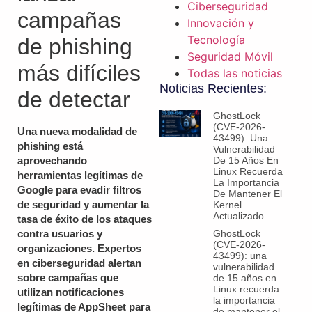
Ciberseguridad
campañas
Innovación y
Tecnología
de phishing
Seguridad Móvil
más difíciles
Todas las noticias
Noticias Recientes:
de detectar
GhostLock
(CVE-2026-
Una nueva modalidad de
43499): Una
phishing está
Vulnerabilidad
De 15 Años En
aprovechando
Linux Recuerda
herramientas legítimas de
La Importancia
Google para evadir filtros
De Mantener El
de seguridad y aumentar la
Kernel
Actualizado
tasa de éxito de los ataques
GhostLock
contra usuarios y
(CVE-2026-
organizaciones. Expertos
43499): una
en ciberseguridad alertan
vulnerabilidad
sobre campañas que
de 15 años en
Linux recuerda
utilizan notificaciones
la importancia
legítimas de AppSheet para
de mantener el