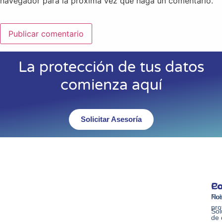
navegador para la próxima vez que haga un comentario.
La protección de tus datos
comienza aquí
Solicitar Asesoría
Co
Po
Co
Nos
Pol
pro
Sol
de 