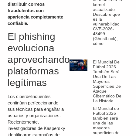
distribuir correos
kernel
actualizado
fraudulentos con
Descubre qué
apariencia completamente
es la
confiable.
vulnerabilidad
CVE-2026-
El phishing
43499
(GhostLock),
cómo
evoluciona
aprovechando
El Mundial De
Fútbol 2026
plataformas
También Será
Una De Las
legítimas
Mayores
Superficies De
Ataque
Cibernético De
Los ciberdelincuentes
La Historia
continúan perfeccionando
El Mundial de
sus técnicas para engañar a
Fútbol 2026
usuarios y organizaciones.
también será
Recientemente,
una de las
mayores
investigadores de Kaspersky
superficies de
identificaron campañas de