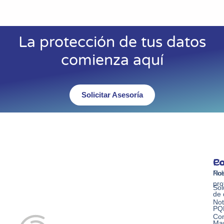
La protección de tus datos
comienza aquí
Solicitar Asesoría
Co
Po
Co
Nos
Pol
pro
Sol
de 
Not
PQ
Con
Ma